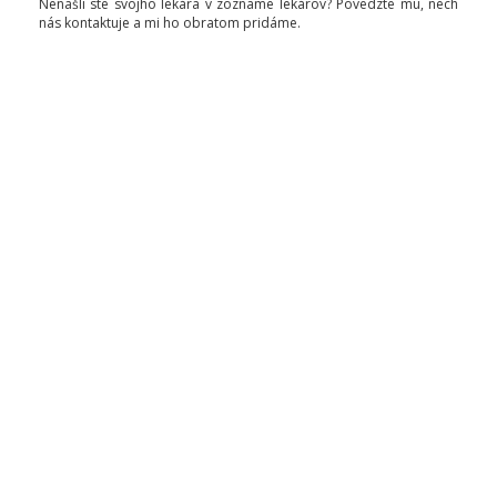
Nenašli ste svojho lekára v zozname lekárov? Povedzte mu, nech
nás kontaktuje a mi ho obratom pridáme.