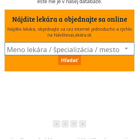
ešte nie je v našej databáze.
Nájdite lekára a objednajte sa online
Nájdite lekára, objednajte sa cez internet jednoducho a rýchlo
na NávštevaLekára.sk
Hľadať
«
<
>
»