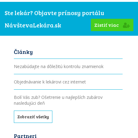
Ste lekár? Objavte prínosy portálu
NávštevaLekára.sk
Zistiť viac
Články
Nezabúdajte na dôležitú kontrolu znamienok
Objednávanie k lekárovi cez internet
Bolí Vás zub? Ošetrenie u najlepších zubárov
nasledujúci deň
Zobraziť všetky
Partneri