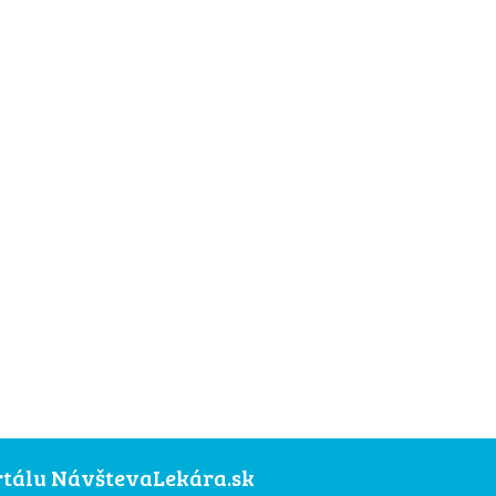
ortálu NávštevaLekára.sk