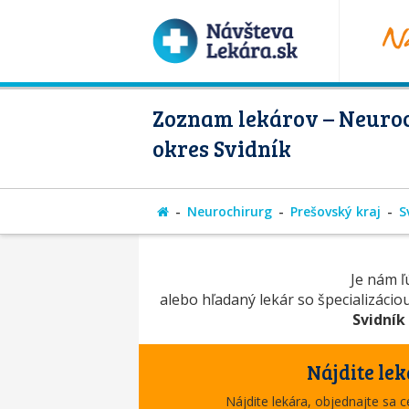
Zoznam lekárov – Neuroc
okres Svidník
Neurochirurg
Prešovský kraj
S
Je nám ľú
alebo hľadaný lekár so špecializácio
Svidník
Nájdite lek
Nájdite lekára, objednajte sa 