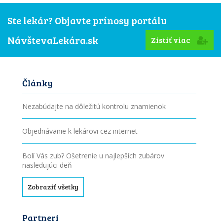
Ste lekár? Objavte prínosy portálu
NávštevaLekára.sk
Zistiť viac
Články
Nezabúdajte na dôležitú kontrolu znamienok
Objednávanie k lekárovi cez internet
Bolí Vás zub? Ošetrenie u najlepších zubárov
nasledujúci deň
Zobraziť všetky
Partneri