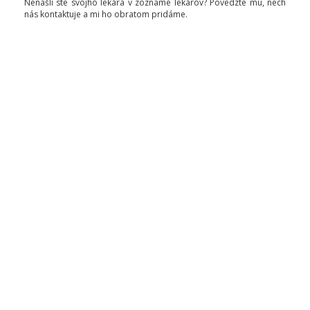
Nenašli ste svojho lekára v zozname lekárov? Povedzte mu, nech
nás kontaktuje a mi ho obratom pridáme.