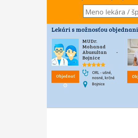
Lekári s možnosťou objednani
MUDr.
Mohanad
Abusultan -
Bojnice
ORL - ušné,
Objednať
Ob
nosné, krčné
Bojnice