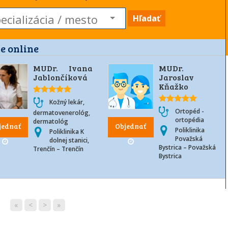
Hľadať
e online
MUDr. Ivana
MUDr.
Jablončíková
Jaroslav
Kňažko
Kožný lekár,
Ortopéd -
dermatovenerológ,
ortopédia
dermatológ
jednať
Objednať
Poliklinika
Poliklinika K
Považská
dolnej stanici,
Bystrica – Považská
Trenčín – Trenčín
Bystrica
«
<
>
»