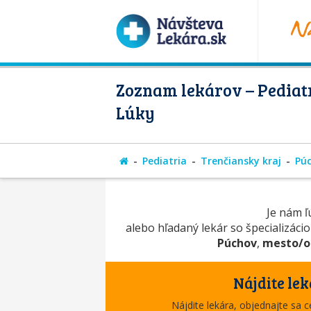
Zoznam lekárov – Pediatr
Lúky
Pediatria
Trenčiansky kraj
Pú
Je nám ľú
alebo hľadaný lekár so špecializáci
Púchov
,
mesto/o
Nájdite lek
Nájdite lekára, objednajte sa 