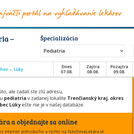
ia –
Špecializácia
Pediatria
Dnes
Zajtra
Pozajtra
chov
Lúky
07.08.
08.08.
09.08.
to, ale zadali ste zlú adresu,
ou
pediatria
v zadanej lokalite
Trenčianský kraj
,
okres
bec Lúky
ešte nie je v našej databáze.
ára a objednajte sa online
cez internet jednoducho a rýchlo na NávštevaLekára.sk