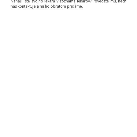
Nenašli ste svojho lekára v zozname lekárov? Povedzte mu, nech
nás kontaktuje a mi ho obratom pridáme.