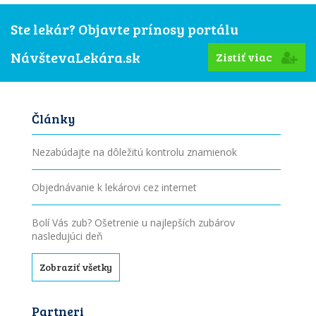
Ste lekár? Objavte prínosy portálu
NávštevaLekára.sk
Zistiť viac
Články
Nezabúdajte na dôležitú kontrolu znamienok
Objednávanie k lekárovi cez internet
Bolí Vás zub? Ošetrenie u najlepších zubárov
nasledujúci deň
Zobraziť všetky
Partneri