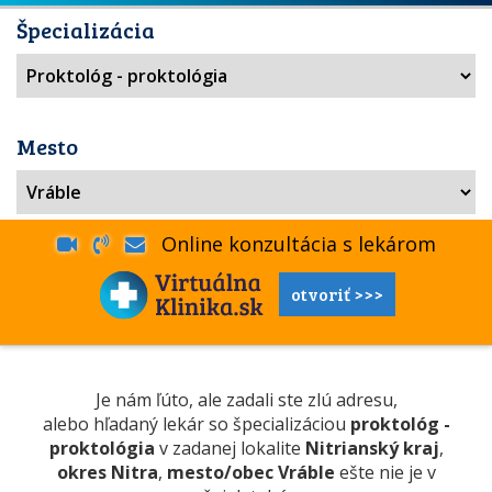
Špecializácia
Mesto
Online konzultácia s lekárom
otvoriť >>>
Je nám ľúto, ale zadali ste zlú adresu,
alebo hľadaný lekár so špecializáciou
proktológ -
proktológia
v zadanej lokalite
Nitrianský kraj
,
okres Nitra
,
mesto/obec Vráble
ešte nie je v