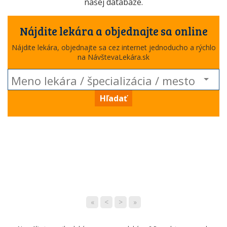
našej databáze.
Nájdite lekára a objednajte sa online
Nájdite lekára, objednajte sa cez internet jednoducho a rýchlo
na NávštevaLekára.sk
Hľadať
«
<
>
»