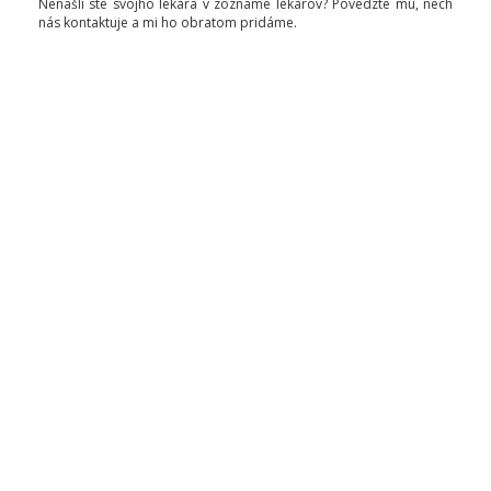
Nenašli ste svojho lekára v zozname lekárov? Povedzte mu, nech
nás kontaktuje a mi ho obratom pridáme.