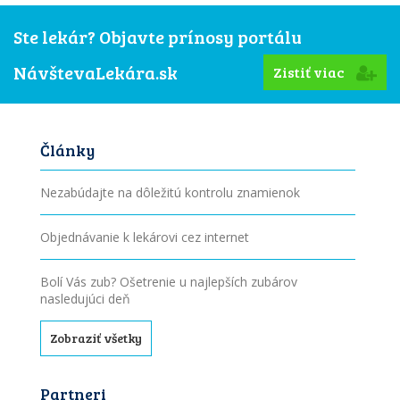
Ste lekár? Objavte prínosy portálu
NávštevaLekára.sk
Zistiť viac
Články
Nezabúdajte na dôležitú kontrolu znamienok
Objednávanie k lekárovi cez internet
Bolí Vás zub? Ošetrenie u najlepších zubárov
nasledujúci deň
Zobraziť všetky
Partneri