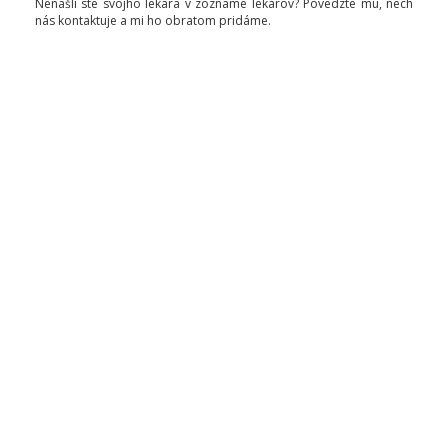
Nenašli ste svojho lekára v zozname lekárov? Povedzte mu, nech
nás kontaktuje a mi ho obratom pridáme.