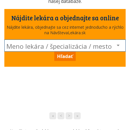
našej databáze.
Nájdite lekára a objednajte sa online
Nájdite lekára, objednajte sa cez internet jednoducho a rýchlo
na NávštevaLekára.sk
Hľadať
«
<
>
»