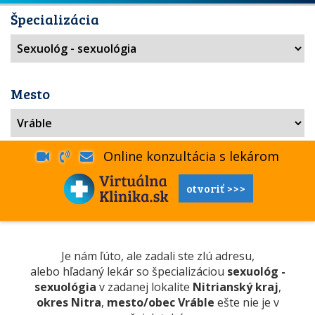
Špecializácia
Mesto
Online konzultácia s lekárom
otvoriť >>>
Je nám ľúto, ale zadali ste zlú adresu,
alebo hľadaný lekár so špecializáciou
sexuológ -
sexuológia
v zadanej lokalite
Nitrianský kraj
,
okres Nitra
,
mesto/obec Vráble
ešte nie je v