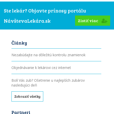
Ste lekár? Objavte prínosy portálu
NávštevaLekára.sk
Zistiť viac
Články
Nezabúdajte na dôležitú kontrolu znamienok
Objednávanie k lekárovi cez internet
Bolí Vás zub? Ošetrenie u najlepších zubárov
nasledujúci deň
Zobraziť všetky
Partneri