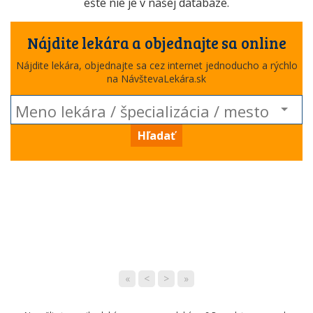
ešte nie je v našej databáze.
Nájdite lekára a objednajte sa online
Nájdite lekára, objednajte sa cez internet jednoducho a rýchlo
na NávštevaLekára.sk
Hľadať
«
<
>
»