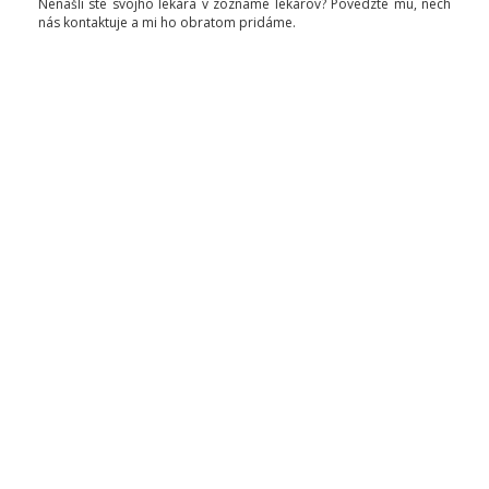
Nenašli ste svojho lekára v zozname lekárov? Povedzte mu, nech
nás kontaktuje a mi ho obratom pridáme.