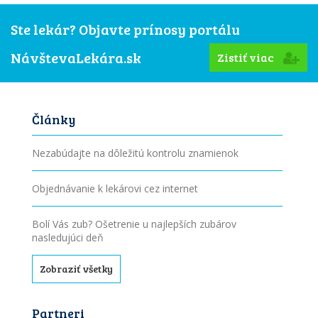
Ste lekár? Objavte prínosy portálu
NávštevaLekára.sk
Zistiť viac
Články
Nezabúdajte na dôležitú kontrolu znamienok
Objednávanie k lekárovi cez internet
Bolí Vás zub? Ošetrenie u najlepších zubárov
nasledujúci deň
Zobraziť všetky
Partneri