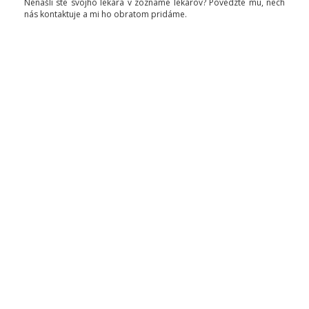
Nenašli ste svojho lekára v zozname lekárov? Povedzte mu, nech
nás kontaktuje a mi ho obratom pridáme.