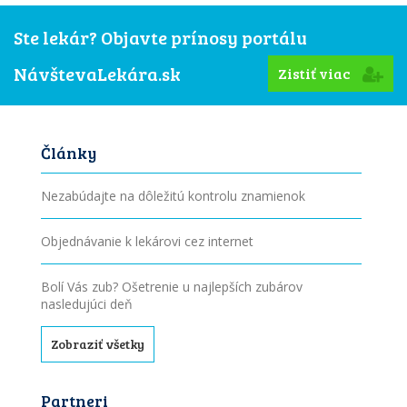
Ste lekár? Objavte prínosy portálu
NávštevaLekára.sk
Zistiť viac
Články
Nezabúdajte na dôležitú kontrolu znamienok
Objednávanie k lekárovi cez internet
Bolí Vás zub? Ošetrenie u najlepších zubárov
nasledujúci deň
Zobraziť všetky
Partneri