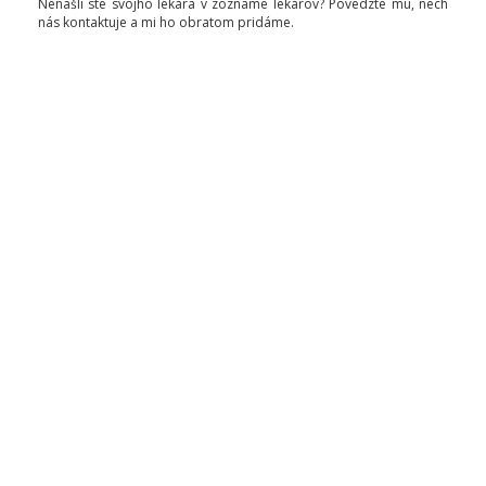
Nenašli ste svojho lekára v zozname lekárov? Povedzte mu, nech
nás kontaktuje a mi ho obratom pridáme.