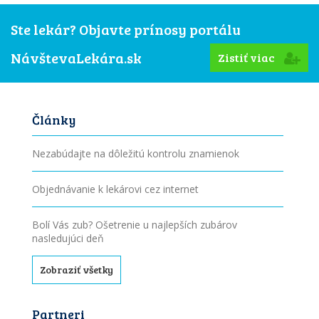
Ste lekár? Objavte prínosy portálu
NávštevaLekára.sk
Zistiť viac
Články
Nezabúdajte na dôležitú kontrolu znamienok
Objednávanie k lekárovi cez internet
Bolí Vás zub? Ošetrenie u najlepších zubárov
nasledujúci deň
Zobraziť všetky
Partneri