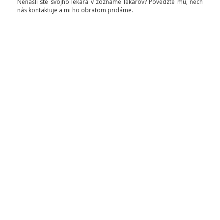
Nenašli ste svojho lekára v zozname lekárov? Povedzte mu, nech
nás kontaktuje a mi ho obratom pridáme.