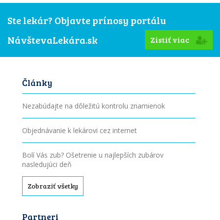
Ste lekár? Objavte prínosy portálu
NávštevaLekára.sk
Zistiť viac
Články
Nezabúdajte na dôležitú kontrolu znamienok
Objednávanie k lekárovi cez internet
Bolí Vás zub? Ošetrenie u najlepších zubárov
nasledujúci deň
Zobraziť všetky
Partneri