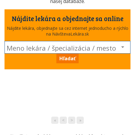
našej databáze.
Nájdite lekára a objednajte sa online
Nájdite lekára, objednajte sa cez internet jednoducho a rýchlo
na NávštevaLekára.sk
Hľadať
«
<
>
»