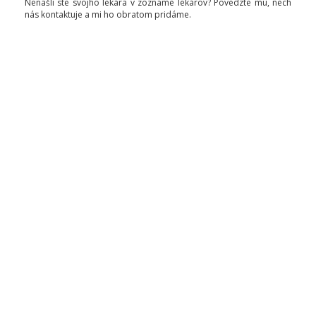
Nenašli ste svojho lekára v zozname lekárov? Povedzte mu, nech
nás kontaktuje a mi ho obratom pridáme.