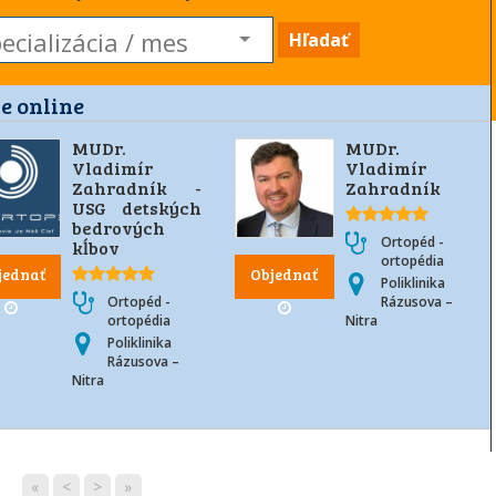
Hľadať
e online
MUDr.
MUDr.
Vladimír
Vladimír
Zahradník -
Zahradník
USG detských
bedrových
Ortopéd -
kĺbov
ortopédia
jednať
Objednať
Poliklinika
Ortopéd -
Rázusova –
ortopédia
Nitra
Poliklinika
Rázusova –
Nitra
«
<
>
»