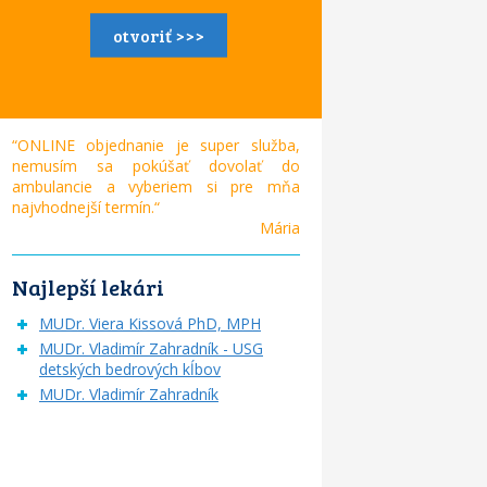
otvoriť >>>
“ONLINE objednanie je super služba,
nemusím sa pokúšať dovolať do
ambulancie a vyberiem si pre mňa
najvhodnejší termín.“
Mária
Najlepší lekári
MUDr. Viera Kissová PhD, MPH
MUDr. Vladimír Zahradník - USG
detských bedrových kĺbov
MUDr. Vladimír Zahradník