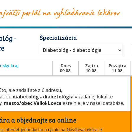
lóg -
Špecializácia
ce
Diabetológ - diabetológia
ansky kraj
Dnes
Zajtra
Pozajtra
09.08.
10.08.
11.08.
to, ale zadali ste zlú adresu,
záciou
diabetológ - diabetológia
v zadanej lokalite
y
,
mesto/obec Veľké Lovce
ešte nie je v našej databáze.
ára a objednajte sa online
cez internet jednoducho a rýchlo na NávštevaLekára.sk