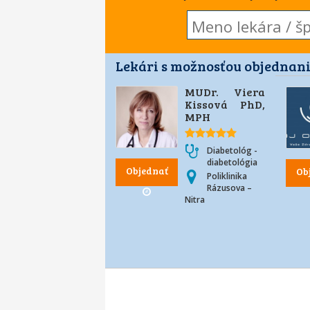
Lekári s možnosťou objednani
MUDr. Viera
Kissová PhD,
MPH
Diabetológ -
diabetológia
Objednať
Ob
Poliklinika
Rázusova –
Nitra