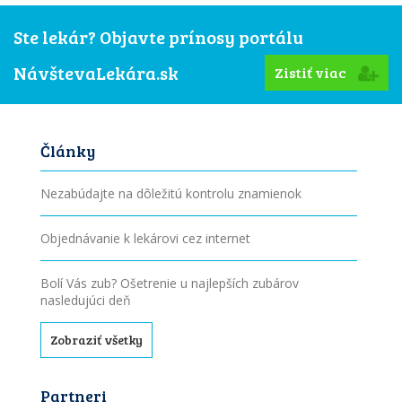
Ste lekár? Objavte prínosy portálu
NávštevaLekára.sk
Zistiť viac
Články
Nezabúdajte na dôležitú kontrolu znamienok
Objednávanie k lekárovi cez internet
Bolí Vás zub? Ošetrenie u najlepších zubárov
nasledujúci deň
Zobraziť všetky
Partneri