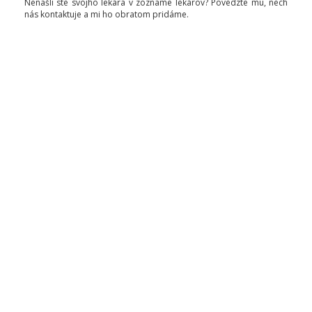
Nenašli ste svojho lekára v zozname lekárov? Povedzte mu, nech
nás kontaktuje a mi ho obratom pridáme.