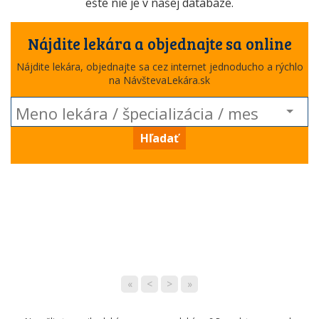
ešte nie je v našej databáze.
Nájdite lekára a objednajte sa online
Nájdite lekára, objednajte sa cez internet jednoducho a rýchlo
na NávštevaLekára.sk
Hľadať
«
<
>
»