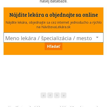
našej databáze.
Nájdite lekára a objednajte sa online
Nájdite lekára, objednajte sa cez internet jednoducho a rýchlo
na NávštevaLekára.sk
Hľadať
«
<
>
»