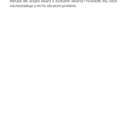
Nenašli ste svojho lekára v zozname lekárov? Povedzte mu, nech
nás kontaktuje a mi ho obratom pridáme.