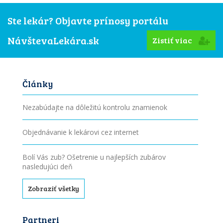
Ste lekár? Objavte prínosy portálu
NávštevaLekára.sk
Zistiť viac
Články
Nezabúdajte na dôležitú kontrolu znamienok
Objednávanie k lekárovi cez internet
Bolí Vás zub? Ošetrenie u najlepších zubárov
nasledujúci deň
Zobraziť všetky
Partneri