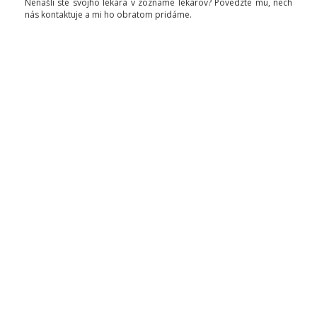
Nenašli ste svojho lekára v zozname lekárov? Povedzte mu, nech
nás kontaktuje a mi ho obratom pridáme.