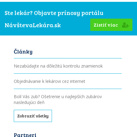
Ste lekár? Objavte prínosy portálu
NávštevaLekára.sk
Zistiť viac
Články
Nezabúdajte na dôležitú kontrolu znamienok
Objednávanie k lekárovi cez internet
Bolí Vás zub? Ošetrenie u najlepších zubárov
nasledujúci deň
Zobraziť všetky
Partneri