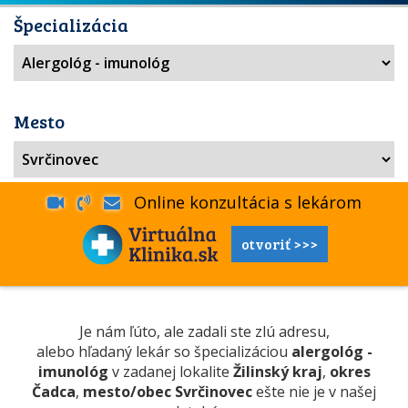
Špecializácia
Mesto
Online konzultácia s lekárom
otvoriť >>>
Je nám ľúto, ale zadali ste zlú adresu,
alebo hľadaný lekár so špecializáciou
alergológ -
imunológ
v zadanej lokalite
Žilinský kraj
,
okres
Čadca
,
mesto/obec Svrčinovec
ešte nie je v našej