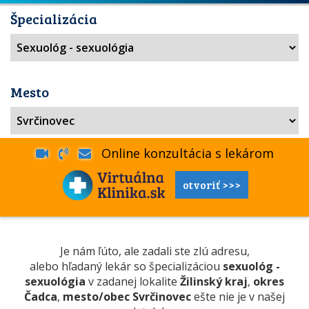
Špecializácia
Mesto
Online konzultácia s lekárom
otvoriť >>>
Je nám ľúto, ale zadali ste zlú adresu,
alebo hľadaný lekár so špecializáciou
sexuológ -
sexuológia
v zadanej lokalite
Žilinský kraj
,
okres
Čadca
,
mesto/obec Svrčinovec
ešte nie je v našej