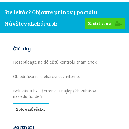
Ste lekár? Objavte prínosy portálu
NávštevaLekára.sk
Zistiť viac
Články
Nezabúdajte na dôležitú kontrolu znamienok
Objednávanie k lekárovi cez internet
Bolí Vás zub? Ošetrenie u najlepších zubárov
nasledujúci deň
Zobraziť všetky
Partneri