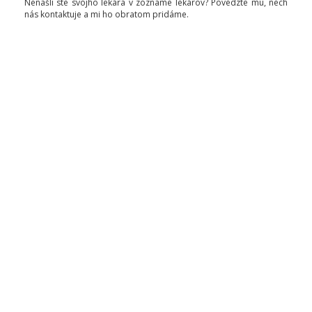
Nenašli ste svojho lekára v zozname lekárov? Povedzte mu, nech
nás kontaktuje a mi ho obratom pridáme.