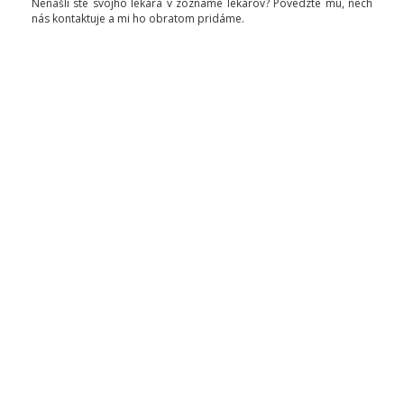
Nenašli ste svojho lekára v zozname lekárov? Povedzte mu, nech
nás kontaktuje a mi ho obratom pridáme.