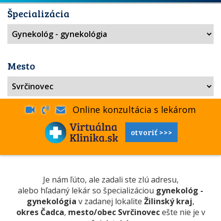
Špecializácia
Mesto
Online konzultácia s lekárom
otvoriť >>>
Je nám ľúto, ale zadali ste zlú adresu,
alebo hľadaný lekár so špecializáciou
gynekológ -
gynekológia
v zadanej lokalite
Žilinský kraj
,
okres Čadca
,
mesto/obec Svrčinovec
ešte nie je v