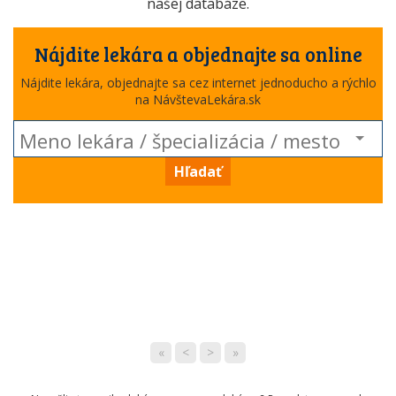
našej databáze.
Nájdite lekára a objednajte sa online
Nájdite lekára, objednajte sa cez internet jednoducho a rýchlo
na NávštevaLekára.sk
Hľadať
«
<
>
»