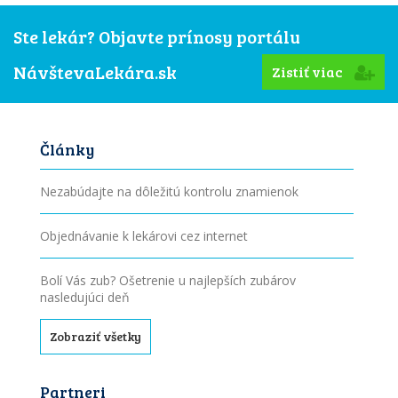
Ste lekár? Objavte prínosy portálu
NávštevaLekára.sk
Zistiť viac
Články
Nezabúdajte na dôležitú kontrolu znamienok
Objednávanie k lekárovi cez internet
Bolí Vás zub? Ošetrenie u najlepších zubárov
nasledujúci deň
Zobraziť všetky
Partneri