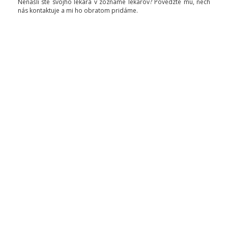
Nenašli ste svojho lekára v zozname lekárov? Povedzte mu, nech
nás kontaktuje a mi ho obratom pridáme.