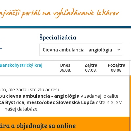
a
Špecializácia
–
Cievna ambulancia - angiológia
Banskobystrický kraj
Dnes
Zajtra
Pozajtra
06.08.
07.08.
08.08.
to, ale zadali ste zlú adresu,
iou
cievna ambulancia - angiológia
v zadanej lokalite
á Bystrica
,
mesto/obec Slovenská Ľupča
ešte nie je v
našej databáze.
ára a objednajte sa online