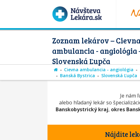
Zoznam lekárov – Cievn
ambulancia - angiológia 
Slovenská Ľupča
Cievna ambulancia - angiológia
Banská Bystrica
Slovenská Ľupča
Je nám ľú
alebo hľadaný lekár so špecializác
Banskobystrický kraj
,
okres Bansk
Nájdite lek