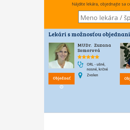
Nájdite lekára, objednajte sa 
Lekári s možnosťou objednani
MUDr. Zuzana
Somorová
ORL - ušné,
nosné, krčné
Zvolen
Objednať
Ob