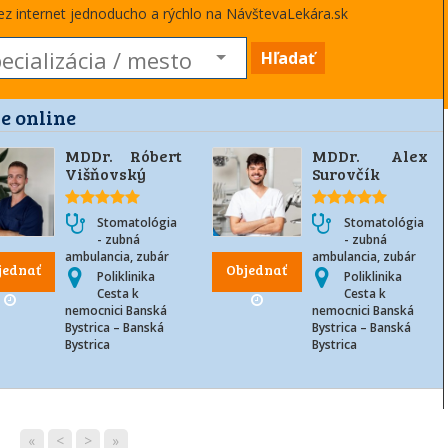
cez internet jednoducho a rýchlo na NávštevaLekára.sk
Hľadať
e online
MDDr. Róbert
MDDr. Alex
Višňovský
Surovčík
Stomatológia
Stomatológia
- zubná
- zubná
ambulancia, zubár
ambulancia, zubár
jednať
Objednať
Poliklinika
Poliklinika
Cesta k
Cesta k
nemocnici Banská
nemocnici Banská
Bystrica – Banská
Bystrica – Banská
Bystrica
Bystrica
«
<
>
»