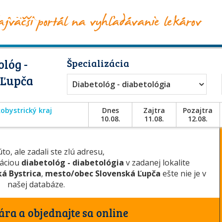
lóg -
Špecializácia
 Ľupča
Diabetológ - diabetológia
obystrický kraj
Dnes
Zajtra
Pozajtra
10.08.
11.08.
12.08.
to, ale zadali ste zlú adresu,
záciou
diabetológ - diabetológia
v zadanej lokalite
á Bystrica
,
mesto/obec Slovenská Ľupča
ešte nie je v
našej databáze.
ára a objednajte sa online