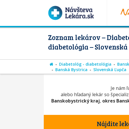
Zoznam lekárov – Diabeto
diabetológia – Slovenská
Diabetológ - diabetológia
Bansk
Banská Bystrica
Slovenská Ľupča
Je nám ľú
alebo hľadaný lekár so špeciali
Banskobystrický kraj
,
okres Bansk
Nájdite lek