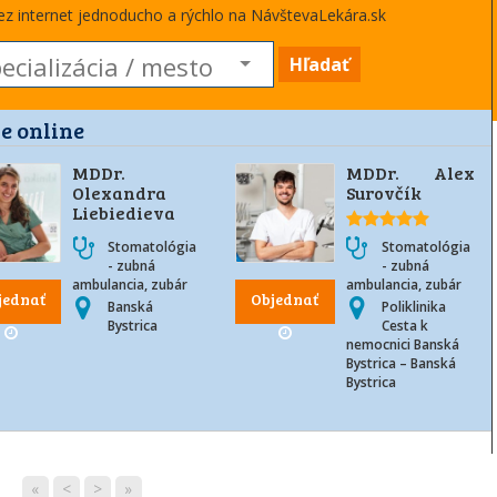
cez internet jednoducho a rýchlo na NávštevaLekára.sk
Hľadať
e online
MDDr.
MDDr. Alex
Olexandra
Surovčík
Liebiedieva
Stomatológia
Stomatológia
- zubná
- zubná
ambulancia, zubár
ambulancia, zubár
jednať
Objednať
Banská
Poliklinika
Bystrica
Cesta k
nemocnici Banská
Bystrica – Banská
Bystrica
«
<
>
»