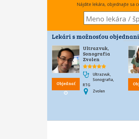
Nájdite lekára, objednajte sa 
Lekári s možnosťou objednani
Ultrazvuk,
Sonografia
Zvolen
Ultrazvuk,
Sonografia,
Objednať
Ob
RTG
Zvolen