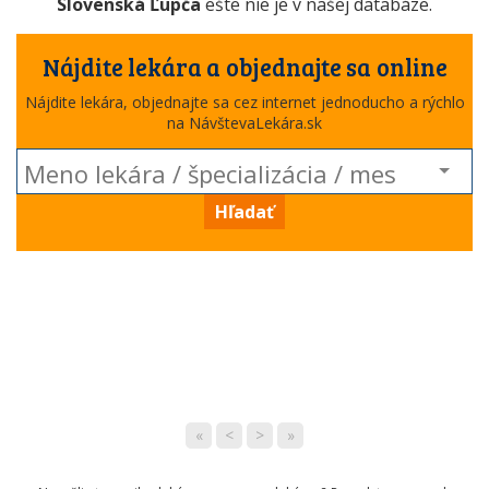
Slovenská Ľupča
ešte nie je v našej databáze.
Nájdite lekára a objednajte sa online
Nájdite lekára, objednajte sa cez internet jednoducho a rýchlo
na NávštevaLekára.sk
Hľadať
«
<
>
»