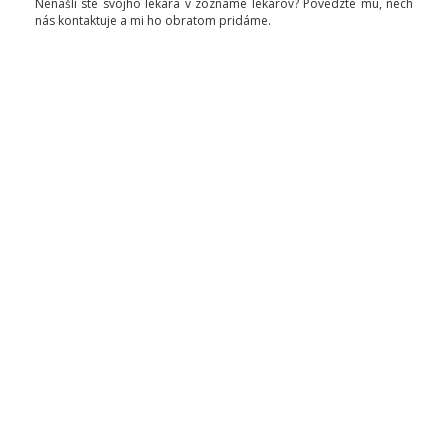
Nenašli ste svojho lekára v zozname lekárov? Povedzte mu, nech
nás kontaktuje a mi ho obratom pridáme.