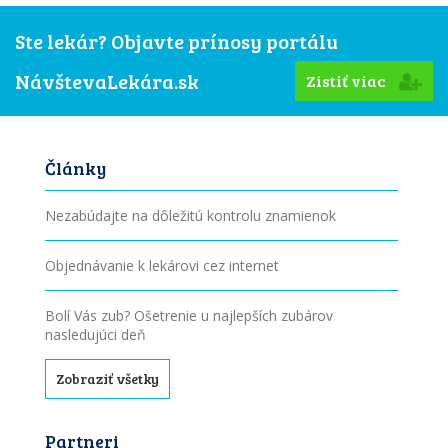
Ste lekár? Objavte prínosy portálu
NávštevaLekára.sk
Zistiť viac
Články
Nezabúdajte na dôležitú kontrolu znamienok
Objednávanie k lekárovi cez internet
Bolí Vás zub? Ošetrenie u najlepších zubárov
nasledujúci deň
Zobraziť všetky
Partneri