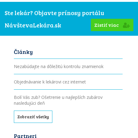
Ste lekár? Objavte prínosy portálu
NávštevaLekára.sk
Zistiť viac
Články
Nezabúdajte na dôležitú kontrolu znamienok
Objednávanie k lekárovi cez internet
Bolí Vás zub? Ošetrenie u najlepších zubárov
nasledujúci deň
Zobraziť všetky
Partneri