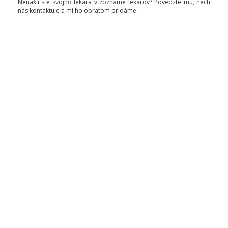
Nenašli ste svojho lekára v zozname lekárov? Povedzte mu, nech
nás kontaktuje a mi ho obratom pridáme.