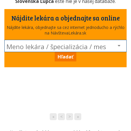
Slovenská Ľupča
ešte nie je v našej databáze.
Nájdite lekára a objednajte sa online
Nájdite lekára, objednajte sa cez internet jednoducho a rýchlo
na NávštevaLekára.sk
Hľadať
«
<
>
»