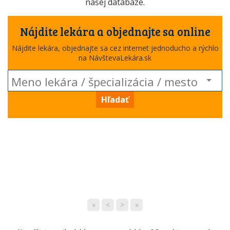
našej databáze.
Nájdite lekára a objednajte sa online
Nájdite lekára, objednajte sa cez internet jednoducho a rýchlo
na NávštevaLekára.sk
Hľadať
«
<
>
»