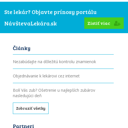
Ste lekár? Objavte prínosy portálu
NávštevaLekára.sk
Zistiť viac
Články
Nezabúdajte na dôležitú kontrolu znamienok
Objednávanie k lekárovi cez internet
Bolí Vás zub? Ošetrenie u najlepších zubárov
nasledujúci deň
Zobraziť všetky
Partneri