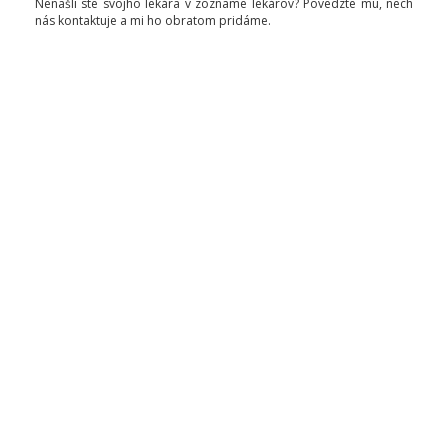
Nenašli ste svojho lekára v zozname lekárov? Povedzte mu, nech
nás kontaktuje a mi ho obratom pridáme.