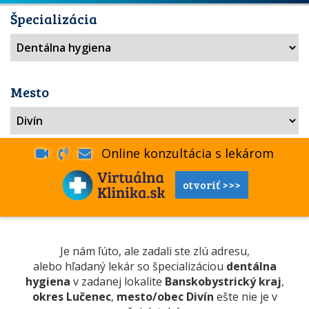
Špecializácia
Mesto
Online konzultácia s lekárom
otvoriť >>>
Je nám ľúto, ale zadali ste zlú adresu,
alebo hľadaný lekár so špecializáciou
dentálna
hygiena
v zadanej lokalite
Banskobystrický kraj
,
okres Lučenec
,
mesto/obec Divín
ešte nie je v