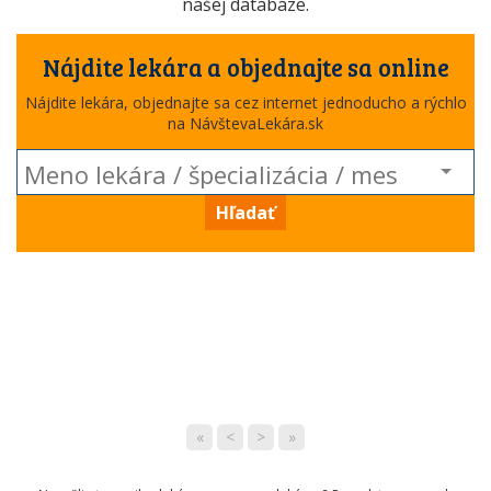
našej databáze.
Nájdite lekára a objednajte sa online
Nájdite lekára, objednajte sa cez internet jednoducho a rýchlo
na NávštevaLekára.sk
Hľadať
«
<
>
»