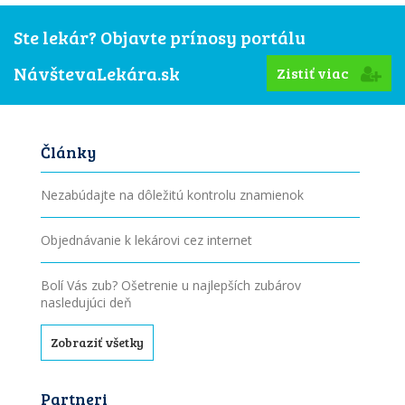
Ste lekár? Objavte prínosy portálu
NávštevaLekára.sk
Zistiť viac
Články
Nezabúdajte na dôležitú kontrolu znamienok
Objednávanie k lekárovi cez internet
Bolí Vás zub? Ošetrenie u najlepších zubárov
nasledujúci deň
Zobraziť všetky
Partneri