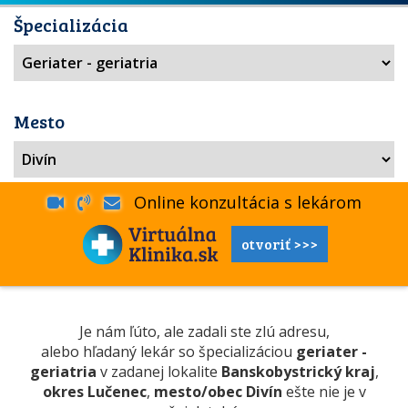
Špecializácia
Mesto
Online konzultácia s lekárom
otvoriť >>>
Je nám ľúto, ale zadali ste zlú adresu,
alebo hľadaný lekár so špecializáciou
geriater -
geriatria
v zadanej lokalite
Banskobystrický kraj
,
okres Lučenec
,
mesto/obec Divín
ešte nie je v