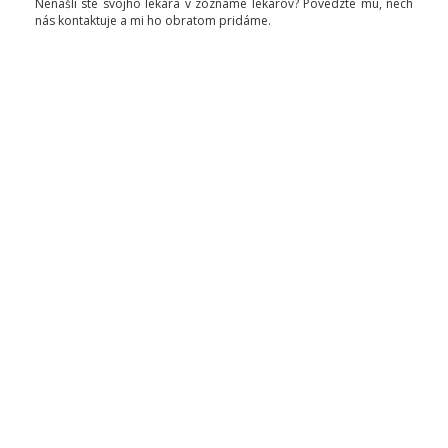
Nenašli ste svojho lekára v zozname lekárov? Povedzte mu, nech
nás kontaktuje a mi ho obratom pridáme.