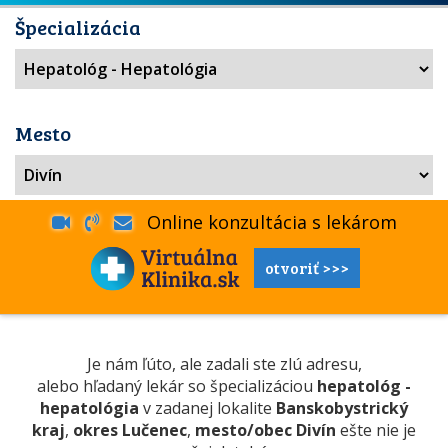
Špecializácia
Mesto
Online konzultácia s lekárom
otvoriť >>>
Je nám ľúto, ale zadali ste zlú adresu,
alebo hľadaný lekár so špecializáciou
hepatológ -
hepatológia
v zadanej lokalite
Banskobystrický
kraj
,
okres Lučenec
,
mesto/obec Divín
ešte nie je