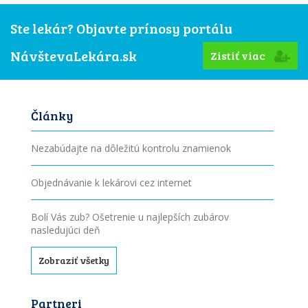
Ste lekár? Objavte prínosy portálu
NávštevaLekára.sk
Zistiť viac
Články
Nezabúdajte na dôležitú kontrolu znamienok
Objednávanie k lekárovi cez internet
Bolí Vás zub? Ošetrenie u najlepších zubárov
nasledujúci deň
Zobraziť všetky
Partneri