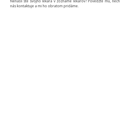
Nenašli ste svojho lekára v zozname lekárov? Povedzte mu, nech
nás kontaktuje a mi ho obratom pridáme.