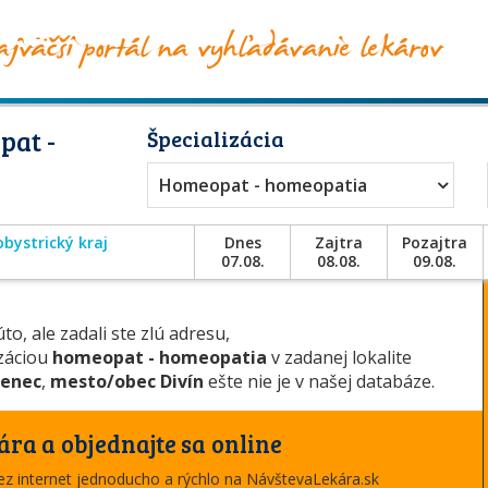
pat -
Špecializácia
Homeopat - homeopatia
bystrický kraj
Dnes
Zajtra
Pozajtra
07.08.
08.08.
09.08.
to, ale zadali ste zlú adresu,
izáciou
homeopat - homeopatia
v zadanej lokalite
čenec
,
mesto/obec Divín
ešte nie je v našej databáze.
ára a objednajte sa online
cez internet jednoducho a rýchlo na NávštevaLekára.sk