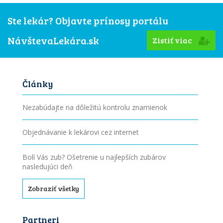
Ste lekár? Objavte prínosy portálu
NávštevaLekára.sk
Zistiť viac
Články
Nezabúdajte na dôležitú kontrolu znamienok
Objednávanie k lekárovi cez internet
Bolí Vás zub? Ošetrenie u najlepších zubárov
nasledujúci deň
Zobraziť všetky
Partneri