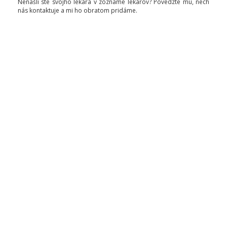
Nenašli ste svojho lekára v zozname lekárov? Povedzte mu, nech
nás kontaktuje a mi ho obratom pridáme.