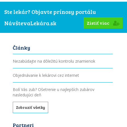
Ste lekár? Objavte prínosy portálu
NávštevaLekára.sk
Zistiť viac
Články
Nezabúdajte na dôležitú kontrolu znamienok
Objednávanie k lekárovi cez internet
Bolí Vás zub? Ošetrenie u najlepších zubárov
nasledujúci deň
Zobraziť všetky
Partneri