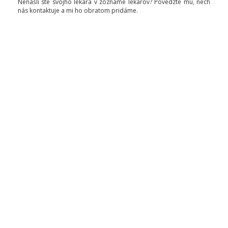
Nenašli ste svojho lekára v zozname lekárov? Povedzte mu, nech
nás kontaktuje a mi ho obratom pridáme.