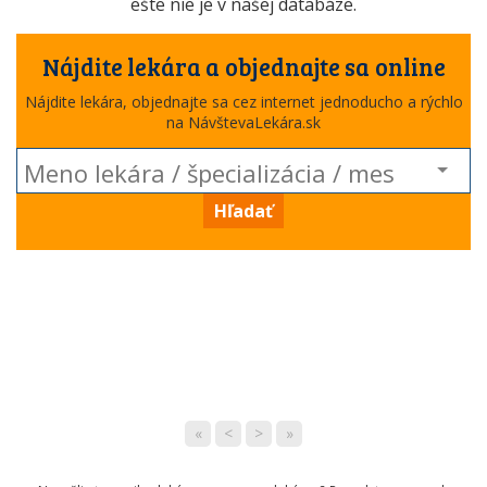
ešte nie je v našej databáze.
Nájdite lekára a objednajte sa online
Nájdite lekára, objednajte sa cez internet jednoducho a rýchlo
na NávštevaLekára.sk
Hľadať
«
<
>
»