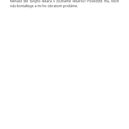
Nenašli ste svojho lekára v zozname lekárov? Povedzte mu, nech
nás kontaktuje a mi ho obratom pridáme.