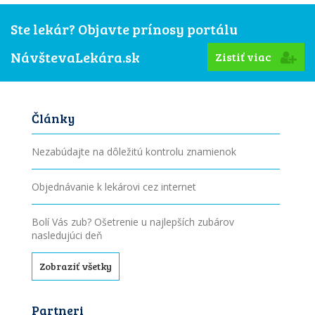
Ste lekár? Objavte prínosy portálu
NávštevaLekára.sk
Zistiť viac
Články
Nezabúdajte na dôležitú kontrolu znamienok
Objednávanie k lekárovi cez internet
Bolí Vás zub? Ošetrenie u najlepších zubárov
nasledujúci deň
Zobraziť všetky
Partneri