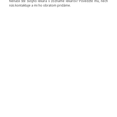
Nenašli ste svojho lekára v zozname lekárov? Povedzte mu, nech
nás kontaktuje a mi ho obratom pridáme.