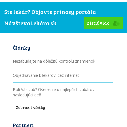
Ste lekár? Objavte prínosy portálu
NávštevaLekára.sk
Zistiť viac
Články
Nezabúdajte na dôležitú kontrolu znamienok
Objednávanie k lekárovi cez internet
Bolí Vás zub? Ošetrenie u najlepších zubárov
nasledujúci deň
Zobraziť všetky
Partneri