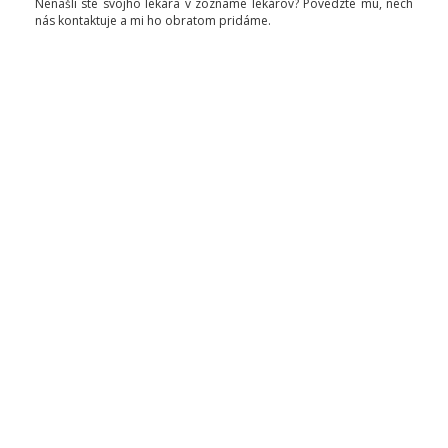
Nenašli ste svojho lekára v zozname lekárov? Povedzte mu, nech
nás kontaktuje a mi ho obratom pridáme.