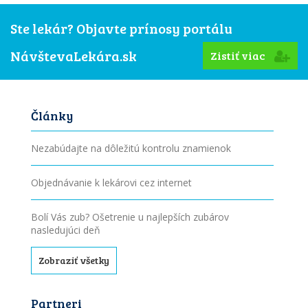
Ste lekár? Objavte prínosy portálu
NávštevaLekára.sk
Zistiť viac
Články
Nezabúdajte na dôležitú kontrolu znamienok
Objednávanie k lekárovi cez internet
Bolí Vás zub? Ošetrenie u najlepších zubárov
nasledujúci deň
Zobraziť všetky
Partneri