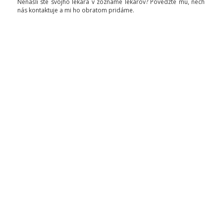
Nenašli ste svojho lekára v zozname lekárov? Povedzte mu, nech
nás kontaktuje a mi ho obratom pridáme.