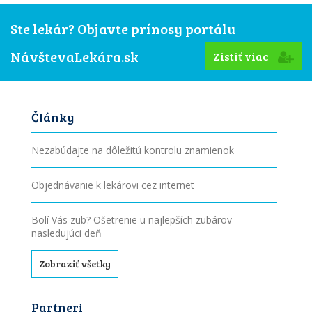
Ste lekár? Objavte prínosy portálu
NávštevaLekára.sk
Zistiť viac
Články
Nezabúdajte na dôležitú kontrolu znamienok
Objednávanie k lekárovi cez internet
Bolí Vás zub? Ošetrenie u najlepších zubárov
nasledujúci deň
Zobraziť všetky
Partneri