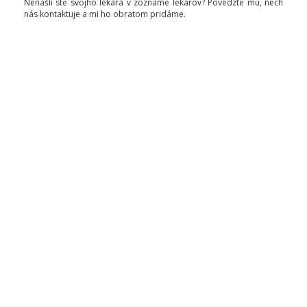
Nenašli ste svojho lekára v zozname lekárov? Povedzte mu, nech
nás kontaktuje a mi ho obratom pridáme.