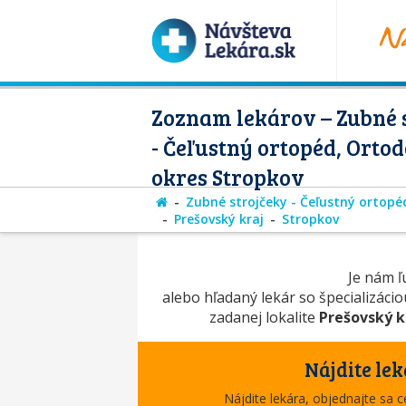
Zoznam lekárov – Zubné 
- Čeľustný ortopéd, Ortod
okres Stropkov
Zubné strojčeky - Čeľustný ortopé
Prešovský kraj
Stropkov
Je nám ľú
alebo hľadaný lekár so špecializáci
zadanej lokalite
Prešovský k
Nájdite lek
Nájdite lekára, objednajte sa 