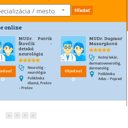
Hľadať
e online
MUDr. Patrik
MUDr. Dagmar
Štovčík -
Masaryková
detská
neurológia
Kožný lekár,
dermatovenerológ,
Neurológ -
dermatológ
jednať
Objednať
neurológia
Poliklinika
Poliklinika
Adus – Poprad
Hlavná, Prešov
– Prešov
«
<
>
»