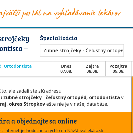
strojčeky
Špecializácia
ontista –
Zubné strojčeky - Čeľustný ortopéd, 
d, Ortodontista
Dnes
Zajtra
Pozajtra
07.08.
08.08.
09.08.
to, ale zadali ste zlú adresu,
ou
zubné strojčeky - čeľustný ortopéd, ortodontista
v
raj
,
okres Stropkov
ešte nie je v našej databáze.
ára a objednajte sa online
cez internet jednoducho a rýchlo na NávštevaLekára.sk