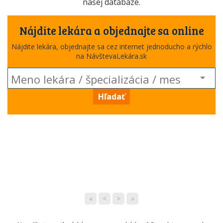
našej databáze.
Nájdite lekára a objednajte sa online
Nájdite lekára, objednajte sa cez internet jednoducho a rýchlo
na NávštevaLekára.sk
Hľadať
«
<
>
»