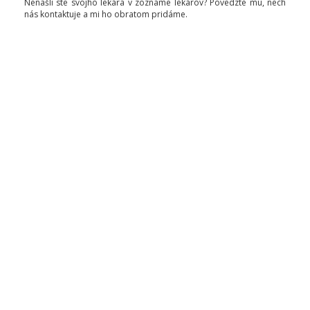
Nenašli ste svojho lekára v zozname lekárov? Povedzte mu, nech
nás kontaktuje a mi ho obratom pridáme.