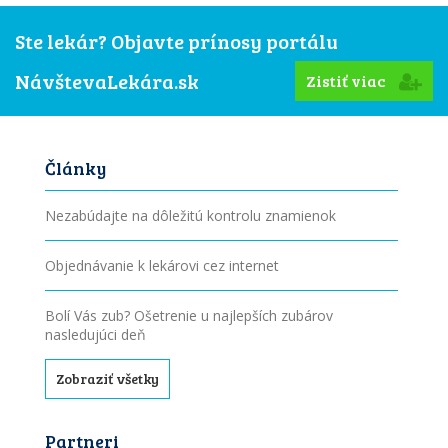
Ste lekár? Objavte prínosy portálu
NávštevaLekára.sk
Zistiť viac
Články
Nezabúdajte na dôležitú kontrolu znamienok
Objednávanie k lekárovi cez internet
Bolí Vás zub? Ošetrenie u najlepších zubárov
nasledujúci deň
Zobraziť všetky
Partneri