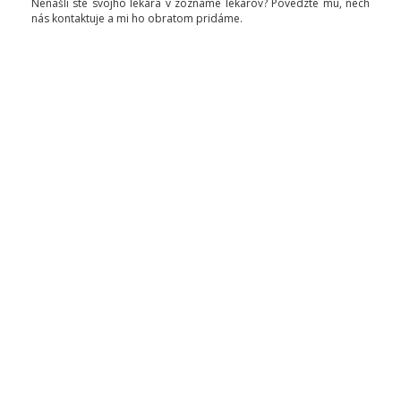
Nenašli ste svojho lekára v zozname lekárov? Povedzte mu, nech
nás kontaktuje a mi ho obratom pridáme.