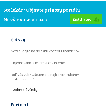
Ste lekár? Objavte prínosy portálu
NávštevaLekára.sk
Zistiť viac
Články
Nezabúdajte na dôležitú kontrolu znamienok
Objednávanie k lekárovi cez internet
Bolí Vás zub? Ošetrenie u najlepších zubárov
nasledujúci deň
Zobraziť všetky
Partneri