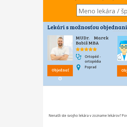
Lekári s možnosťou objednani
MUDr. Marek
Babiš MBA
Ortopéd -
ortopédia
Poprad
Objednať
Ob
Nenašli ste svojho lekára v zozname lekárov? P