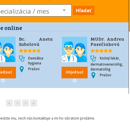
Hľadať
e online
Bc. Aneta
MUDr. Andrea
Sabolová
Pasečiaková
Dentálna
Kožný lekár,
hygiena
dermatovenerológ,
Prešov
dermatológ
jednať
Objednať
Prešov
«
<
>
»
ovedzte mu, nech nás kontaktuje a mi ho obratom pridáme.