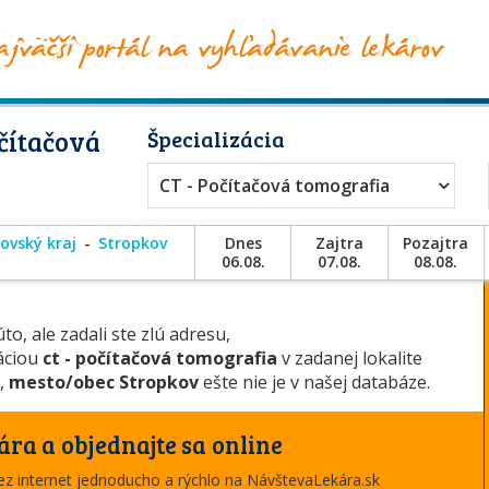
čítačová
Špecializácia
CT - Počítačová tomografia
ovský kraj
Stropkov
Dnes
Zajtra
Pozajtra
06.08.
07.08.
08.08.
to, ale zadali ste zlú adresu,
záciou
ct - počítačová tomografia
v zadanej lokalite
v
,
mesto/obec Stropkov
ešte nie je v našej databáze.
ára a objednajte sa online
cez internet jednoducho a rýchlo na NávštevaLekára.sk