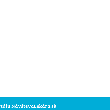
ortálu NávštevaLekára.sk