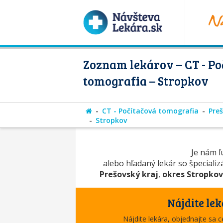
Zoznam lekárov – CT - Po
tomografia – Stropkov
CT - Počítačová tomografia
Preš
Stropkov
Je nám ľú
alebo hľadaný lekár so špeciali
Prešovský kraj
,
okres Stropko
Nájdite lek
Nájdite lekára, objednajte sa 