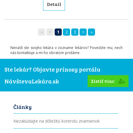
Detail
«
<
1
2
3
>
»
Nenašli ste svojho lekára v zozname lekárov? Povedzte mu, nech
nás kontaktuje a mi ho obratom pridáme.
Ste lekár? Objavte prínosy portálu
NávštevaLekára.sk
Zistiť viac
Články
Nezabúdajte na dôležitú kontrolu znamienok