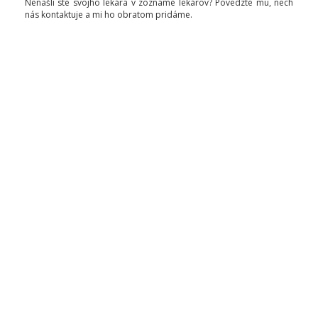
Nenašli ste svojho lekára v zozname lekárov? Povedzte mu, nech
nás kontaktuje a mi ho obratom pridáme.