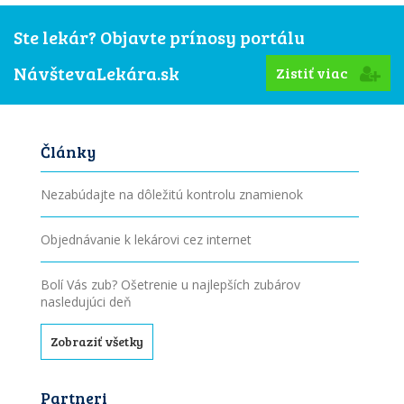
Ste lekár? Objavte prínosy portálu
NávštevaLekára.sk
Zistiť viac
Články
Nezabúdajte na dôležitú kontrolu znamienok
Objednávanie k lekárovi cez internet
Bolí Vás zub? Ošetrenie u najlepších zubárov
nasledujúci deň
Zobraziť všetky
Partneri