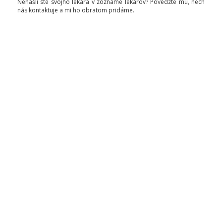
Nenašli ste svojho lekára v zozname lekárov? Povedzte mu, nech
nás kontaktuje a mi ho obratom pridáme.