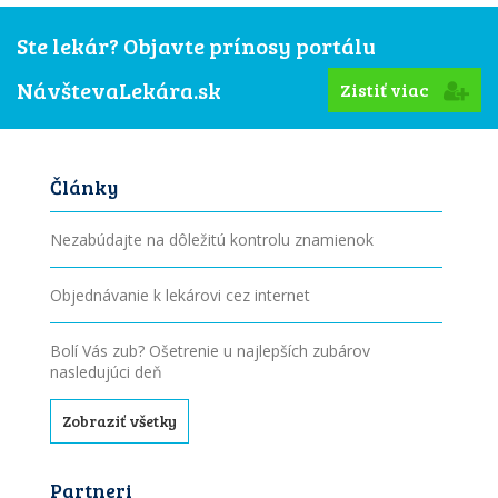
Ste lekár? Objavte prínosy portálu
NávštevaLekára.sk
Zistiť viac
Články
Nezabúdajte na dôležitú kontrolu znamienok
Objednávanie k lekárovi cez internet
Bolí Vás zub? Ošetrenie u najlepších zubárov
nasledujúci deň
Zobraziť všetky
Partneri