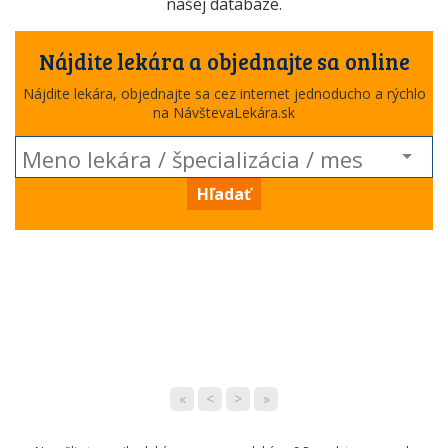
našej databáze.
Nájdite lekára a objednajte sa online
Nájdite lekára, objednajte sa cez internet jednoducho a rýchlo
na NávštevaLekára.sk
Hľadať
«
<
>
»