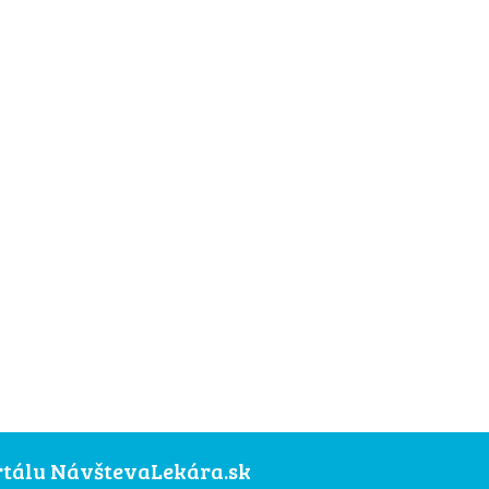
ortálu NávštevaLekára.sk