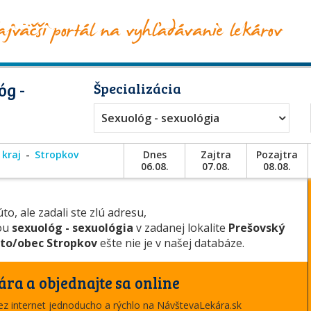
óg -
Špecializácia
Sexuológ - sexuológia
 kraj
Stropkov
Dnes
Zajtra
Pozajtra
06.08.
07.08.
08.08.
to, ale zadali ste zlú adresu,
iou
sexuológ - sexuológia
v zadanej lokalite
Prešovský
to/obec Stropkov
ešte nie je v našej databáze.
ára a objednajte sa online
cez internet jednoducho a rýchlo na NávštevaLekára.sk