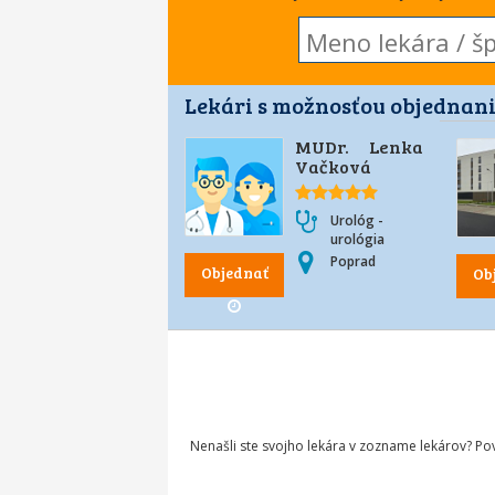
Lekári s možnosťou objednani
MUDr. Lenka
Vačková
Urológ -
urológia
Poprad
Objednať
Ob
Nenašli ste svojho lekára v zozname lekárov? P