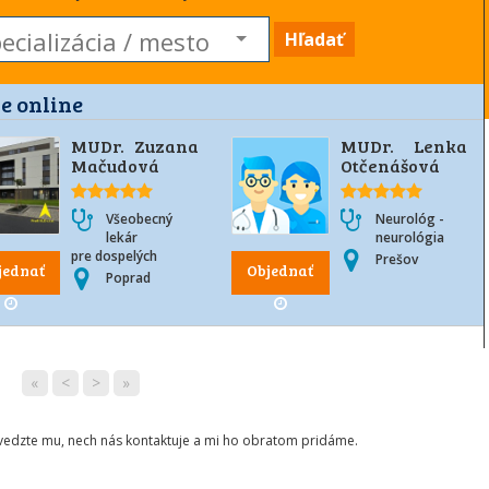
Hľadať
e online
MUDr. Zuzana
MUDr. Lenka
Mačudová
Otčenášová
Všeobecný
Neurológ -
lekár
neurológia
pre dospelých
Prešov
jednať
Objednať
Poprad
«
<
>
»
ovedzte mu, nech nás kontaktuje a mi ho obratom pridáme.