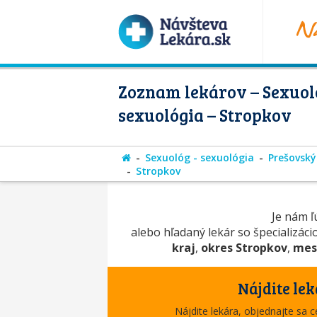
Zoznam lekárov – Sexuol
sexuológia – Stropkov
Sexuológ - sexuológia
Prešovský
Stropkov
Je nám ľú
alebo hľadaný lekár so špecializác
kraj
,
okres Stropkov
,
mes
Nájdite lek
Nájdite lekára, objednajte sa 