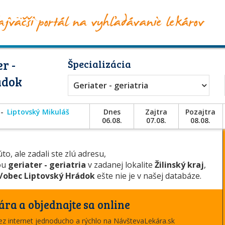
r -
Špecializácia
ádok
Geriater - geriatria
Liptovský Mikuláš
Dnes
Zajtra
Pozajtra
06.08.
07.08.
08.08.
to, ale zadali ste zlú adresu,
iou
geriater - geriatria
v zadanej lokalite
Žilinský kraj
,
/obec Liptovský Hrádok
ešte nie je v našej databáze.
ára a objednajte sa online
cez internet jednoducho a rýchlo na NávštevaLekára.sk