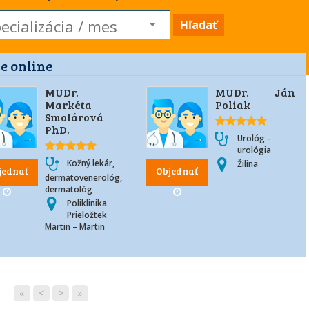
Hľadať
e online
MUDr.
MUDr. Ján
Markéta
Poliak
Smolárová
PhD.
Urológ -
urológia
Kožný lekár,
Žilina
jednať
Objednať
dermatovenerológ,
dermatológ
Poliklinika
Prieložtek
Martin – Martin
«
<
>
»