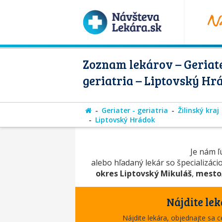
Zoznam lekárov – Geriate
geriatria – Liptovský Hr
Geriater - geriatria
Žilinský kraj
Liptovský Hrádok
Je nám ľú
alebo hľadaný lekár so špecializác
okres Liptovský Mikuláš
,
mesto
Nájdite lek
Nájdite lekára, objednajte sa 