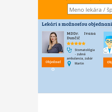
Lekári s možnosťou objednani
MDDr. Ivana
Dunčič
Stomatológia
- zubná
ambulancia, zubár
Objednať
Ob
Martin