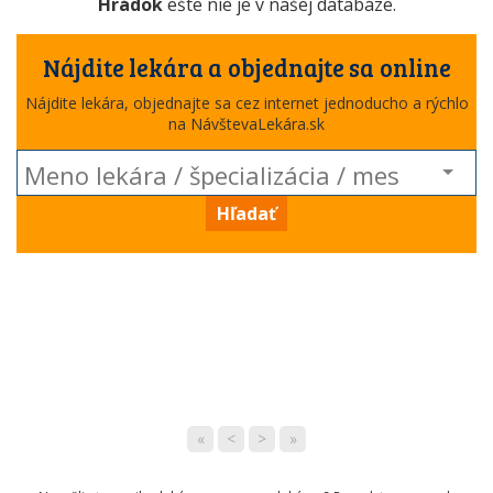
Hrádok
ešte nie je v našej databáze.
Nájdite lekára a objednajte sa online
Nájdite lekára, objednajte sa cez internet jednoducho a rýchlo
na NávštevaLekára.sk
Hľadať
«
<
>
»