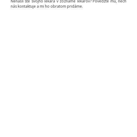
Nenašli ste svojho lekára v zozname lekárov? Povedzte mu, nech
nás kontaktuje a mi ho obratom pridáme.