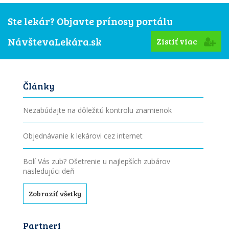
Ste lekár? Objavte prínosy portálu
NávštevaLekára.sk
Zistiť viac
Články
Nezabúdajte na dôležitú kontrolu znamienok
Objednávanie k lekárovi cez internet
Bolí Vás zub? Ošetrenie u najlepších zubárov
nasledujúci deň
Zobraziť všetky
Partneri