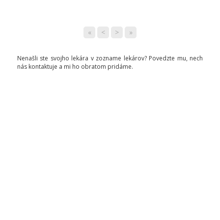
«
<
>
»
Nenašli ste svojho lekára v zozname lekárov? Povedzte mu, nech
nás kontaktuje a mi ho obratom pridáme.