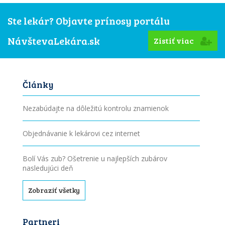
Ste lekár? Objavte prínosy portálu
NávštevaLekára.sk
Zistiť viac
Články
Nezabúdajte na dôležitú kontrolu znamienok
Objednávanie k lekárovi cez internet
Bolí Vás zub? Ošetrenie u najlepších zubárov
nasledujúci deň
Zobraziť všetky
Partneri