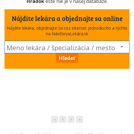
Hrádok
ešte nie je v našej databáze.
Nájdite lekára a objednajte sa online
Nájdite lekára, objednajte sa cez internet jednoducho a rýchlo
na NávštevaLekára.sk
Hľadať
«
<
>
»