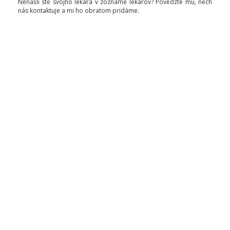
Nenašli ste svojho lekára v zozname lekárov? Povedzte mu, nech
nás kontaktuje a mi ho obratom pridáme.