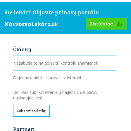
Ste lekár? Objavte prínosy portálu
NávštevaLekára.sk
Zistiť viac
Články
Nezabúdajte na dôležitú kontrolu znamienok
Objednávanie k lekárovi cez internet
Bolí Vás zub? Ošetrenie u najlepších zubárov
nasledujúci deň
Zobraziť všetky
Partneri