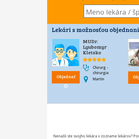
Lekári s možnosťou objednani
MUDr.
Lyubomyr
Kletsko
Chirurg -
chirurgia
Objednať
Ob
Martin
Nenašli ste svojho lekára v zozname lekárov? P