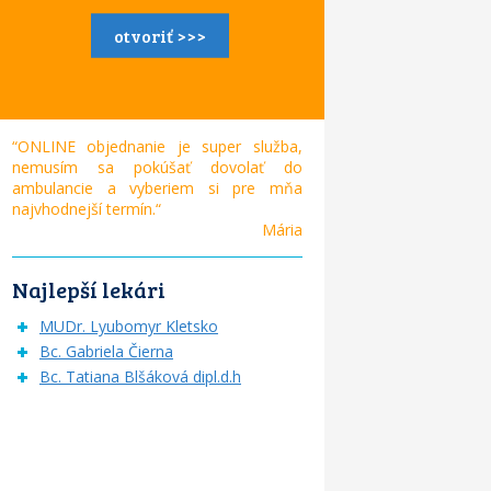
otvoriť >>>
“ONLINE objednanie je super služba,
nemusím sa pokúšať dovolať do
ambulancie a vyberiem si pre mňa
najvhodnejší termín.“
Mária
Najlepší lekári
MUDr. Lyubomyr Kletsko
Bc. Gabriela Čierna
Bc. Tatiana Blšáková dipl.d.h