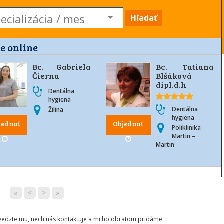
Hľadať
e online
Bc. Gabriela
Bc. Tatiana
Čierna
Blšáková
dipl.d.h
Dentálna
hygiena
Dentálna
Žilina
hygiena
jednať
Objednať
Poliklinika
Martin –
Martin
«
<
>
»
ovedzte mu, nech nás kontaktuje a mi ho obratom pridáme.