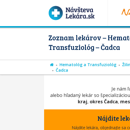
Zoznam lekárov – Hemat
Transfuziológ – Čadca
Hematológ a Transfuziológ
Žili
Čadca
Je nám ľú
alebo hľadaný lekár so špecializácio
kraj
,
okres Čadca
,
mes
Nájdite lek
Nájdite lekára, objednajte sa 