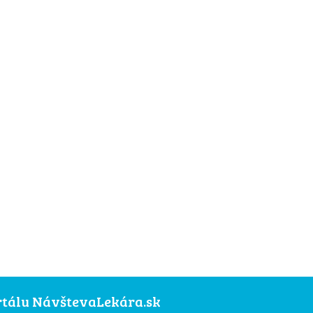
ortálu NávštevaLekára.sk