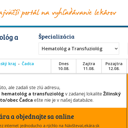
ológ a
Špecializácia
Hematológ a Transfuziológ
nský kraj
Čadca
Dnes
Zajtra
Pozajtra
10.08.
11.08.
12.08.
to, ale zadali ste zlú adresu,
u
hematológ a transfuziológ
v zadanej lokalite
Žilinský
to/obec Čadca
ešte nie je v našej databáze.
ára a objednajte sa online
cez internet jednoducho a rýchlo na NávštevaLekára.sk