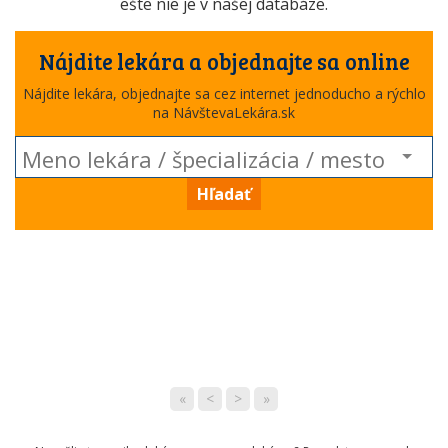
ešte nie je v našej databáze.
Nájdite lekára a objednajte sa online
Nájdite lekára, objednajte sa cez internet jednoducho a rýchlo
na NávštevaLekára.sk
Hľadať
«
<
>
»