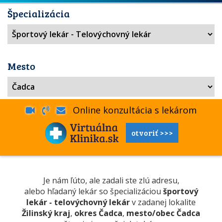
Špecializácia
Mesto
Online konzultácia s lekárom
otvoriť >>>
Je nám ľúto, ale zadali ste zlú adresu,
alebo hľadaný lekár so špecializáciou
športový
lekár - telovýchovný lekár
v zadanej lokalite
Žilinský kraj
,
okres Čadca
,
mesto/obec Čadca