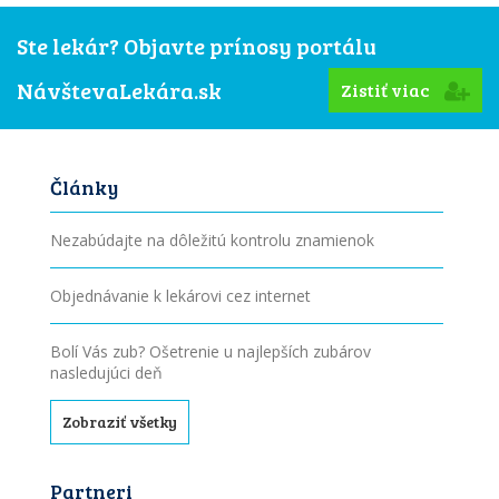
Ste lekár? Objavte prínosy portálu
NávštevaLekára.sk
Zistiť viac
Články
Nezabúdajte na dôležitú kontrolu znamienok
Objednávanie k lekárovi cez internet
Bolí Vás zub? Ošetrenie u najlepších zubárov
nasledujúci deň
Zobraziť všetky
Partneri