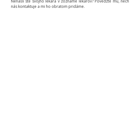
Nenašli ste svojho lekára v zozname lekárov? Povedzte mu, nech
nás kontaktuje a mi ho obratom pridáme.