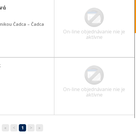
ová
inikou Čadca – Čadca
On-line objednávanie nie je
aktívne
k
On-line objednávanie nie je
aktívne
«
<
1
>
»