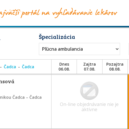
a
Špecializácia
Pľúcna ambulancia
Dnes
Zajtra
Pozajtra
Čadca
Čadca
06.08.
07.08.
08.08.
chsová
inikou Čadca – Čadca
On-line objednávanie nie je
aktívne