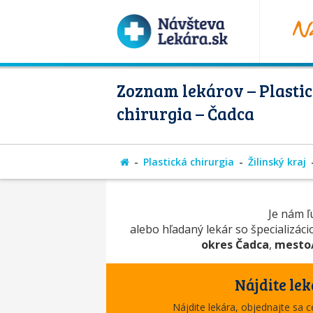
Zoznam lekárov – Plasti
chirurgia – Čadca
Plastická chirurgia
Žilinský kraj
Je nám ľú
alebo hľadaný lekár so špecializác
okres Čadca
,
mesto
Nájdite lek
Nájdite lekára, objednajte sa 