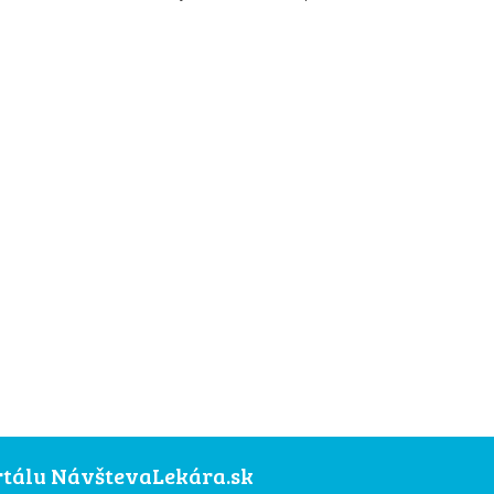
ortálu NávštevaLekára.sk