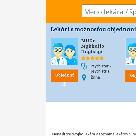
Lekári s možnosťou objednani
MUDr.
Mykhailo
Ilnytskyi
Psychiater -
psychiatria
Objednať
Ob
Žilina
Nenašli ste svojho lekára v zozname lekárov? P