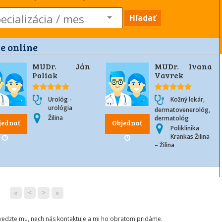
Hľadať
e online
MUDr. Ján
MUDr. Ivana
Poliak
Vavrek
Urológ -
Kožný lekár,
urológia
dermatovenerológ,
Žilina
dermatológ
jednať
Objednať
Poliklinika
Krankas Žilina
– Žilina
«
<
>
»
ovedzte mu, nech nás kontaktuje a mi ho obratom pridáme.