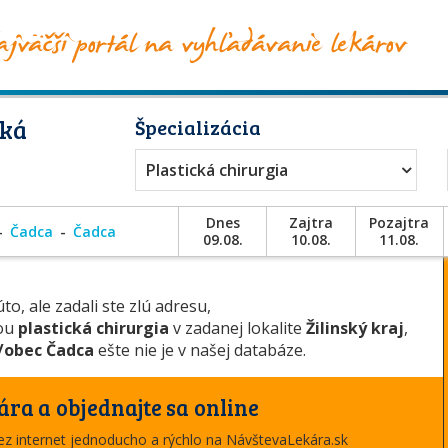
cká
Špecializácia
Plastická chirurgia
Dnes
Zajtra
Pozajtra
Čadca
Čadca
09.08.
10.08.
11.08.
to, ale zadali ste zlú adresu,
iou
plastická chirurgia
v zadanej lokalite
Žilinský kraj
,
/obec Čadca
ešte nie je v našej databáze.
ára a objednajte sa online
cez internet jednoducho a rýchlo na NávštevaLekára.sk